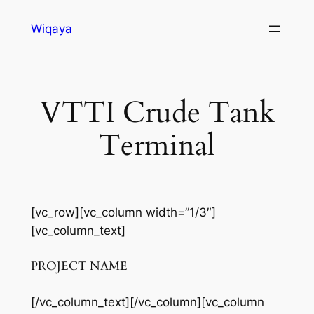
Skip
Wiqaya
to
content
VTTI Crude Tank
Terminal
[vc_row][vc_column width=”1/3″]
[vc_column_text]
PROJECT NAME
[/vc_column_text][/vc_column][vc_column